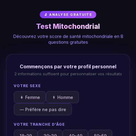
🔬 ANALYSE GRATUITE
Test Mitochondrial
Découvrez votre score de santé mitochondriale en 8
questions gratuites
Commençons par votre profil personnel
2 informations suffisent pour personnaliser vos résultats
VOTRE SEXE
👩 Femme
👨 Homme
— Préfère ne pas dire
VOTRE TRANCHE D'ÂGE
18–29
30–39
40–49
50–59